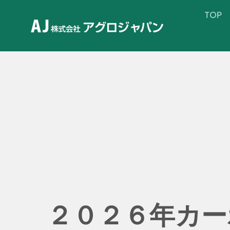
Skip
TOP
TOP
to
content
２０２６年カー