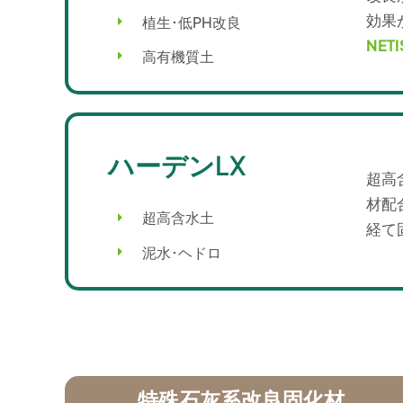
効果
植生･低PH改良
NET
高有機質土
ハーデンLX
超高
材配
超高含水土
経て
泥水･ヘドロ
特殊石灰系改良固化材