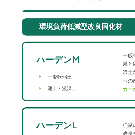
環境負荷低減型改良固化材
一般
ハーデンM
果と
渫土
一般軟弱土
への
泥土・浚渫土
カー
ハーデンL
強度
改良