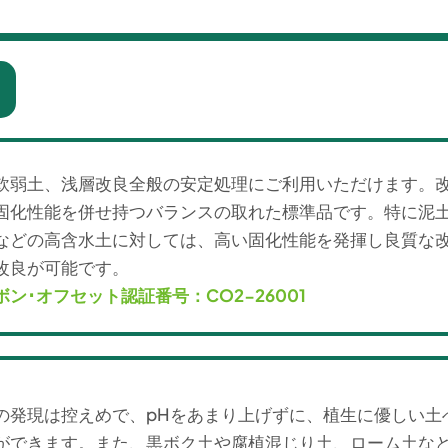
軟弱土、浅層改良全般の安定処理にご利用いただけます。
固化性能を併せ持つバランスの取れた標準品です。特に泥
などの高含水土に対しては、高い固化性能を発揮し良質な
改良が可能です。
ボン･オフセット認証番号：CO2-26001
の発現は控えめで、pHをあまり上げずに、植生に優しい土
ができます。また、黒ボク土や腐植混じり土、ローム土な