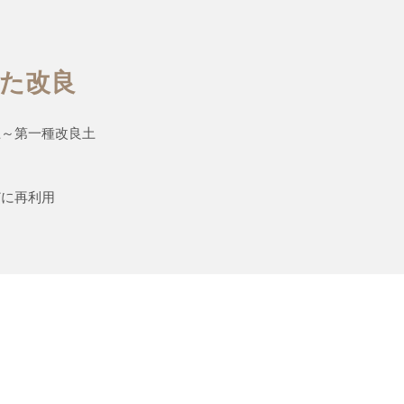
た改良
土～第一種改良土
どに再利用