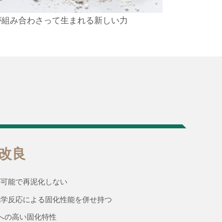
が組み合わさって生まれる新しい力
改良
が可能で再泥化しない
化学反応による固化
性能を併せ持つ
への高い固化特性