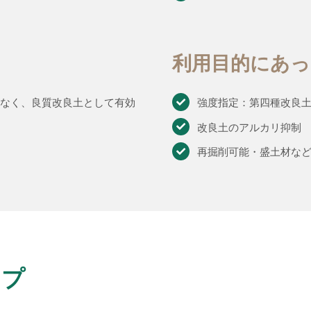
利用目的にあっ
はなく、良質改良土として有効
強度指定：第四種改良
改良土のアルカリ抑制
再掘削可能・盛土材な
ップ