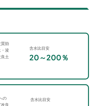
改質効
含水比目安
土・浚
20～200％
改良土
への
含水比目安
ど改良