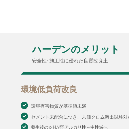
ハーデンのメリット
安全性･施工性に優れた良質改良土
環境低負荷改良
環境有害物質が基準値未満
セメント未配合につき、六価クロム溶出試験対
養生後のｐHが弱アルカリ性～中性域へ