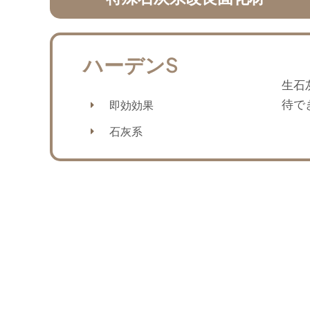
ハーデンS
生石
待で
即効効果
石灰系