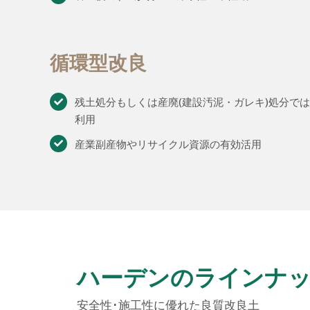
循環型改良
残土処分もしくは産廃(建設汚泥・ガレキ)処分で
利用
産業副産物やリサイクル資源の有効活用
ハーデンのラインナ
安全性･施工性に優れた良質改良土