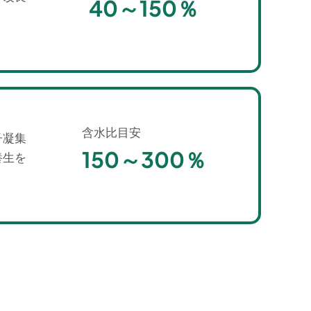
40～150％
含水比目安
子凝集
150～300％
養生を