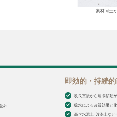
素材同士
即効的・持続的
改良直後から運搬移動
吸水による改質効果と
象外
高含水泥土･浚渫土など