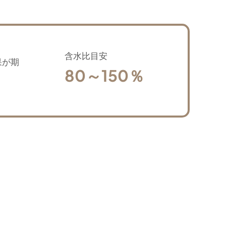
含水比目安
果が期
80～150％
。