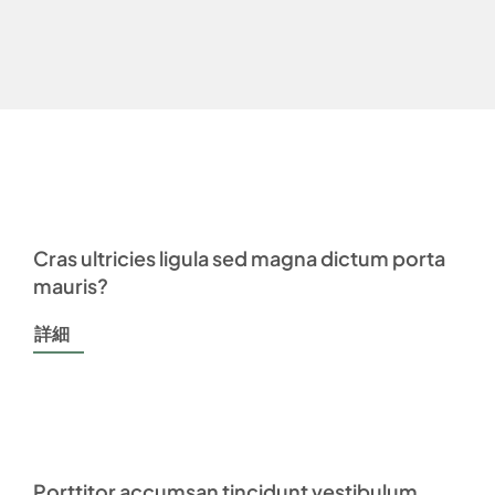
お問合せ
お問合せ
Cras ultricies ligula sed magna dictum porta
mauris?
詳細
Porttitor accumsan tincidunt vestibulum