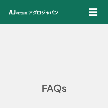
Skip
to
Tog
Tog
content
Navi
Navi
TOP
TOP
製品情報
製品情報
用途事例
用途事例
よくある質問
よくある質問
FAQs
会社概要
会社概要
新着情報
新着情報