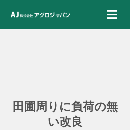
Skip
to
Tog
Tog
content
Navi
Navi
TOP
TOP
製品情報
製品情報
用途事例
用途事例
よくある質問
よくある質問
田圃周りに負荷の無
会社概要
会社概要
い改良
新着情報
新着情報